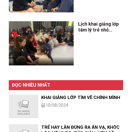
Lịch khai giảng lớp
tâm lý trẻ nhỏ
01/12/2023
ĐỌC NHIỀU NHẤT
KHAI GIẢNG LỚP TÌM VỀ CHÍNH MÌNH
10/08/2024
TRẺ HAY LĂN ĐÙNG RA ĂN VẠ, KHÓC