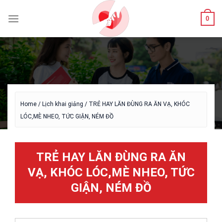
Skip
to
0
content
Home
/
Lịch khai giảng
/
TRẺ HAY LĂN ĐÙNG RA ĂN VẠ, KHÓC
LÓC,MÈ NHEO, TỨC GIẬN, NÉM ĐỒ
TRẺ HAY LĂN ĐÙNG RA ĂN
VẠ, KHÓC LÓC,MÈ NHEO, TỨC
GIẬN, NÉM ĐỒ