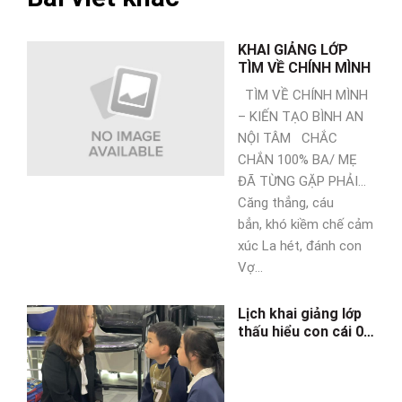
KHAI GIẢNG LỚP
TÌM VỀ CHÍNH MÌNH
TÌM VỀ CHÍNH MÌNH
– KIẾN TẠO BÌNH AN
NỘI TÂM CHẮC
CHẮN 100% BA/ MẸ
ĐÃ TỪNG GẶP PHẢI…
Căng thẳng, cáu
bẳn, khó kiềm chế cảm
xúc La hét, đánh con
Vợ...
Lịch khai giảng lớp
thấu hiểu con cái 0-
6 tuổi 05/12/2023