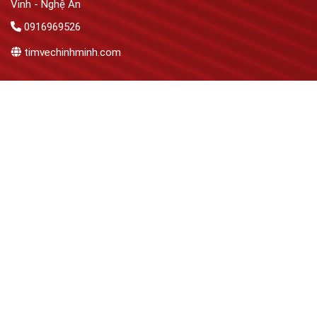
Vinh - Nghệ An
0916969526
timvechinhminh.com