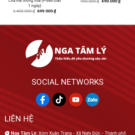
Cha mẹ thông thái (Phiên bản
900.000
₫
490.000
₫
1 ngày)
2.400.000
₫
699.000
₫
SOCIAL NETWORKS
LIÊN HỆ
Nga Tâm Lý:
Xóm Xuân Trang - Xã Nghi Đức - Thành phố