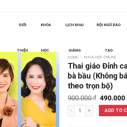
Search
for:
GIỚI
KHÓA
LỊCH KHAI
ĐỘI NGŨ ĐÀO
THIỆU
HỌC
GIẢNG
TẠO
HOME
/
KHOÁ HỌC ONLINE
Thai giáo Đỉnh c
bà bầu (Không bá
theo trọn bộ)
900.000
₫
490.00
Thai giáo Đỉnh cao dành cho b
ADD TO 