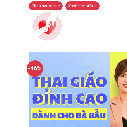
Skip
Khoá học online
Khoá học offline
to
content
-46%