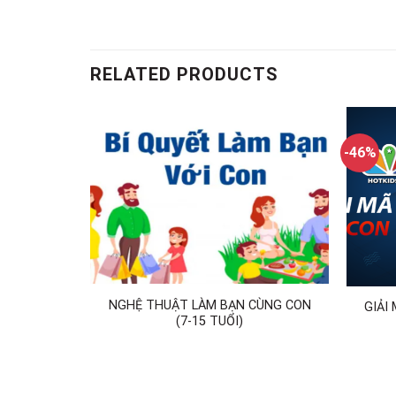
RELATED PRODUCTS
-46%
cho bà bầu
NGHỆ THUẬT LÀM BẠN CÙNG CON
GIẢI
trọn bộ)
(7-15 TUỔI)
0
₫