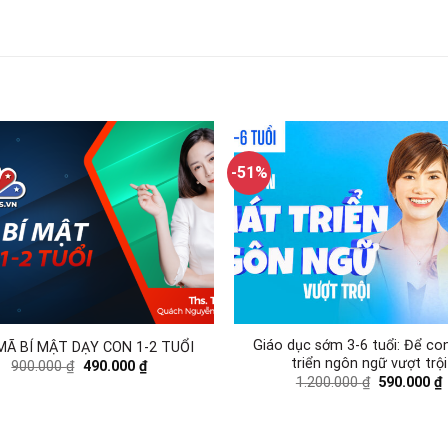
-51%
Giáo dục sớm 3-6 tuổi: Để co
 MÃ BÍ MẬT DẠY CON 1-2 TUỔI
triển ngôn ngữ vượt trội
900.000
₫
490.000
₫
1.200.000
₫
590.000
₫