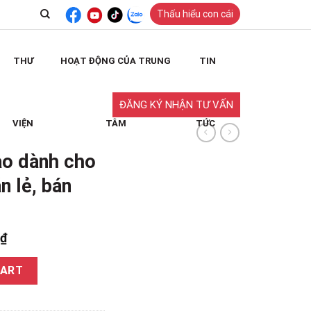
Thấu hiểu con cái
THƯ
HOẠT ĐỘNG CỦA TRUNG
TIN
ĐĂNG KÝ NHẬN TƯ VẤN
VIỆN
TÂM
TỨC
ao dành cho
n lẻ, bán
0
₫
à bầu (Không bán lẻ, bán theo trọn bộ) quantity
CART