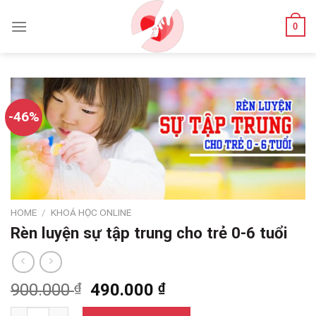
Skip
to
0
content
-46%
HOME
/
KHOÁ HỌC ONLINE
Rèn luyện sự tập trung cho trẻ 0-6 tuổi
900.000
₫
490.000
₫
Rèn luyện sự tập trung cho trẻ 0-6 tuổi quantity