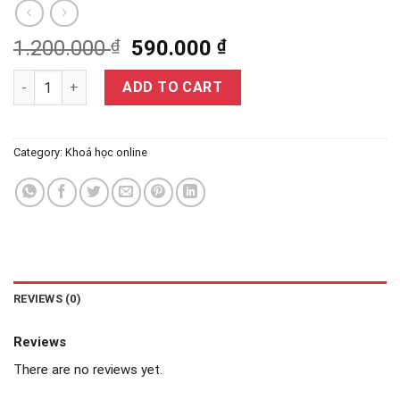
1.200.000
₫
590.000
₫
Giáo dục sớm 0-3 tuổi: Để con phát triển ngôn ngữ vượt trội qu
ADD TO CART
Category:
Khoá học online
REVIEWS (0)
Reviews
There are no reviews yet.