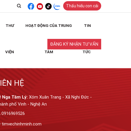
Thấu hiểu con cái
THƯ
HOẠT ĐỘNG CỦA TRUNG
TIN
ĐĂNG KÝ NHẬN TƯ VẤN
VIỆN
TÂM
TỨC
IÊN HỆ
Nga Tâm Lý:
Xóm Xuân Trang - Xã Nghi Đức -
hành phố Vinh - Nghệ An
0916969526
timvechinhminh.com