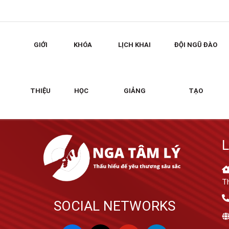
Search
for:
GIỚI
KHÓA
LỊCH KHAI
ĐỘI NGŨ ĐÀO
THIỆU
HỌC
GIẢNG
TẠO
L
T
SOCIAL NETWORKS