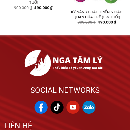
TUỔI
900.000
₫
490.000
₫
KỸ NĂNG PHÁT TRIỂN 5 GIÁC
QUAN CỦA TRẺ (0-6 TUỔI)
900.000
₫
490.000
₫
SOCIAL NETWORKS
LIÊN HỆ