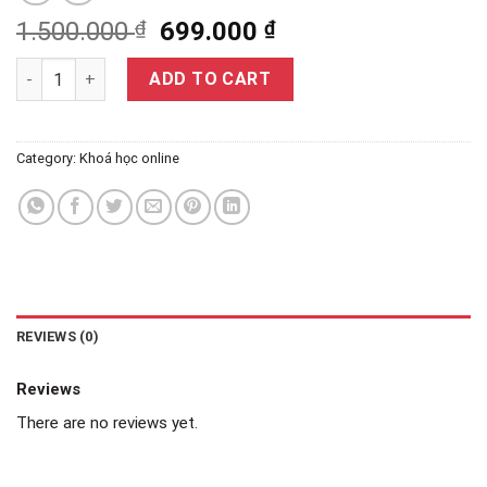
1.500.000
₫
699.000
₫
Bộ khóa học "Tâm lý trẻ và 15 phút giáo dục sớm" quantity
ADD TO CART
Category:
Khoá học online
REVIEWS (0)
Reviews
There are no reviews yet.