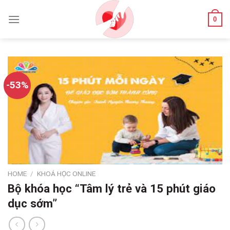
Skip
to
0
content
-53%
HOME
/
KHOÁ HỌC ONLINE
Bộ khóa học “Tâm lý trẻ và 15 phút giáo
dục sớm”